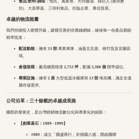
食品/飲料/調味
：悅氏、萬家香、大同醬油、綠巨人 (通用磨
坊)、大昌華嘉、三得利食品、欣臨企業、勇信貿易。
卓越的物流能量
我們持續投入硬體升級，建構完善的供應鏈網絡，確保每一份產品都能
精準抵達：
配送動能
：擁有
33 部
專業車隊，涵蓋北北基、桃竹苗及宜蘭區
域。
倉儲規模
：廠房總面積達
2,752 坪
，配備
3,386 個
標準儲位。
專業設施
：擁有
2 座
大型低溫冷藏庫與
13 部
堆高機，滿足全溫
層存儲需求。
公司沿革：三十餘載的卓越成長路
國郡的發展史，是台灣經銷物流數位化與專業化的縮影：
【創業基石：1989 - 1999】
1989
：成立「國盛商行」於桃園八德，開啟國聯