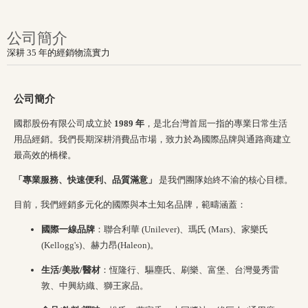
公司簡介
深耕 35 年的經銷物流實力
公司簡介
國郡股份有限公司成立於
1989 年
，是北台灣首屈一指的專業日常生活
用品經銷。我們長期深耕消費品市場，致力於為國際品牌與通路商建立
最高效的橋樑。
「專業服務、快速便利、品質滿意」
是我們團隊始終不渝的核心目標。
目前，我們經銷多元化的國際與本土知名品牌，範疇涵蓋：
國際一線品牌
：聯合利華 (Unilever)、瑪氏 (Mars)、家樂氏
(Kellogg's)、赫力昂(Haleon)。
生活/美妝/醫材
：恆隆行、驅塵氏、刷樂、富堡、台灣曼秀雷
敦、中興紡織、獅王家品。