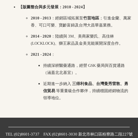
【版圖整合與多元發展：2010 - 2024】
2010 - 2013
：經銷區域拓展至
竹苗地區
；引進金蘭、萬家
香、可口可樂、寶齡富錦及台灣大昌華嘉業務。
2014 - 2020
：陸續與 3M、美商家樂氏、高佳林
(LOCKLOCK)、獅王家品及金美克能展開深度合作。
2021 - 2024
：
持續深耕醫藥通路，經營 GSK 藥局與百貨通路
（涵蓋北北基宜）。
近期進一步納入
三得利食品、台灣曼秀雷敦、勇
信貿易
等重量級合作夥伴，持續穩固經銷物流的
領導地位。
TEL:(02)8601-3737 FAX:(02)8601-3030 新北市林口區粉寮路二段227號