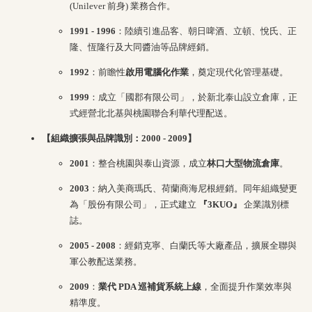
(Unilever 前身) 業務合作。
1991 - 1996
：陸續引進品客、朝日啤酒、立頓、悅氏、正
隆、恆隆行及大同醬油等品牌經銷。
1992
：前瞻性
啟用電腦化作業
，奠定現代化管理基礎。
1999
：成立「國郡有限公司」，於新北泰山設立倉庫，正
式經營北北基與桃園聯合利華代理配送。
【組織擴張與品牌識別：2000 - 2009】
2001
：整合桃園與泰山資源，成立
林口大型物流倉庫
。
2003
：納入美商瑪氏、荷蘭商海尼根經銷。同年組織變更
為「股份有限公司」，正式建立
『3KUO』
企業識別標
誌。
2005 - 2008
：經銷克寧、白蘭氏等大廠產品，擴展全聯與
軍公教配送業務。
2009
：
業代 PDA 巡補貨系統上線
，全面提升作業效率與
精準度。