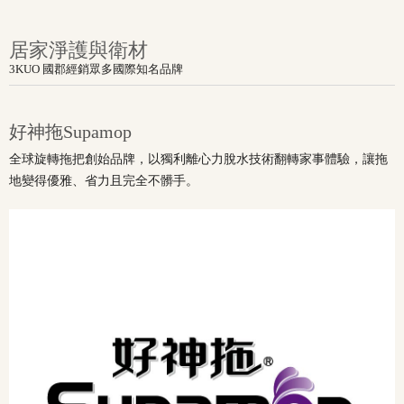
居家淨護與衛材
3KUO 國郡經銷眾多國際知名品牌
好神拖Supamop
全球旋轉拖把創始品牌，以獨利離心力脫水技術翻轉家事體驗，讓拖
地變得優雅、省力且完全不髒手。