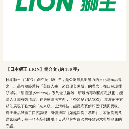
【日本獅王 LION】簡介文 (約 180 字)
日本獅王（LION）創立於 1891 年，是亞洲最具影響力的日化龍頭品牌
之一。品牌始終秉持「美好人生，來自優良習慣」的理念，在口腔護理
領域以「細齒潔 (Systema)」系列傲視群雄，研發出專利極細毛技術，能
深入牙周有效清潔。在居家清潔方面，「奈米樂 (NANOX)」超濃縮洗衣
精則展現了強大的「奈米級」去污科技，能徹底瓦解頑固汗漬與異味。
獅王產品涵蓋了口腔護理、身體清潔（如趣淨洗手慕斯）、衣物洗劑及
居家除菌，每一項產品都展現了日系品牌對細節的極致追求與對健康的
守護。