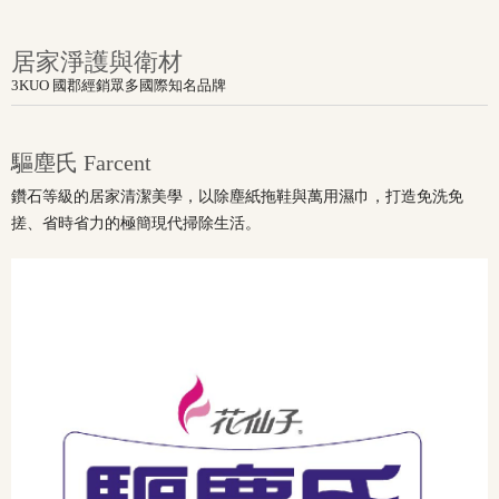
居家淨護與衛材
3KUO 國郡經銷眾多國際知名品牌
驅塵氏 Farcent
鑽石等級的居家清潔美學，以除塵紙拖鞋與萬用濕巾，打造免洗免
搓、省時省力的極簡現代掃除生活。