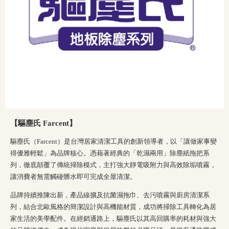
【驅塵氏 Farcent】
驅塵氏（Farcent）是台灣居家清潔工具的創新領導者，以「讓做家事變
得優雅輕鬆」為品牌核心。憑藉著經典的「乾濕兩用」除塵紙拖把系
列，徹底顛覆了傳統掃除模式，主打強大靜電吸附力與高效除垢噴霧，
讓消費者無需觸碰髒水即可完成全屋清潔。
品牌持續推陳出新，產品線擴及抗菌濕拖巾、去污噴霧與廚房清潔系
列，結合北歐風格的簡潔設計與高機能材質，成功將掃除工具轉化為居
家生活的美學配件。在經銷通路上，驅塵氏以其高回購率的耗材與強大