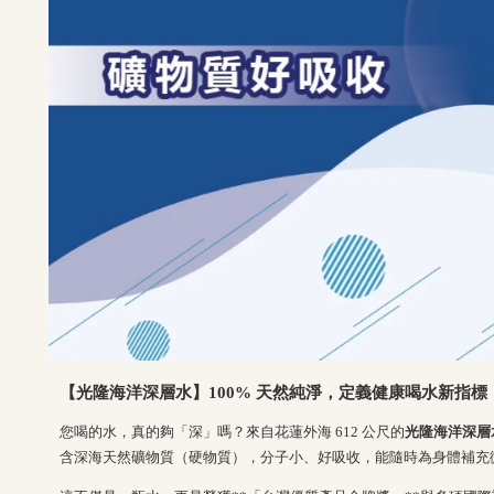
【光隆海洋深層水】100% 天然純淨，定義健康喝水新指標
您喝的水，真的夠「深」嗎？來自花蓮外海 612 公尺的
光隆海洋深層
含深海天然礦物質（硬物質），分子小、好吸收，能隨時為身體補充