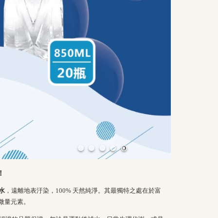
！
水
，遠離地表汙染，100% 天然純淨。其最獨特之處在於富
微量元素。