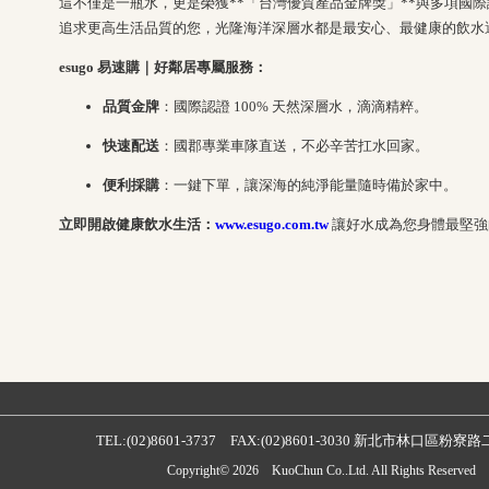
這不僅是一瓶水，更是榮獲**「台灣優質產品金牌獎」**與多項國
追求更高生活品質的您，光隆海洋深層水都是最安心、最健康的飲水
esugo 易速購｜好鄰居專屬服務：
品質金牌
：國際認證 100% 天然深層水，滴滴精粹。
快速配送
：國郡專業車隊直送，不必辛苦扛水回家。
便利採購
：一鍵下單，讓深海的純淨能量隨時備於家中。
立即開啟健康飲水生活：
www.esugo.com.tw
讓好水成為您身體最堅強
TEL:(02)8601-3737 FAX:(02)8601-3030 新北市林口區粉寮
Copyright© 2026 KuoChun Co..Ltd. All Rights Reserved